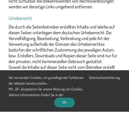
nicht zumutbar. Bei Bekanntwerden von Rechtsverletzungen
werden wir derartige Links umgehend entfernen.
Urheberrecht
Die durch die Seitenbetreiber erstellten Inhalte und Werke auf
diesen Seiten unterliegen dem deutschen Urheberrecht. Die
Vervielfältigung, Bearbeitung, Verbreitung und jede Art der
Verwertung außerhalb der Grenzen des Urheberrechtes
bedürfen der schriftlichen Zustimmung des jeweiligen Autors
bzw. Erstellers. Downloads und Kopien dieser Seite sind nur für
den privaten, nicht kommerziellen Gebrauch gestattet.
Soweit die Inhalte auf dieser Seite nicht vom Betreiber erstellt
wurden, werden die Urheberrechte Dritter beachtet.
Wir verwenden Cookies, um grundlegende Funktionen
Datenschutzerklärung
.
Insbesondere werden Inhalte Dritter als solche gekennzeichnet.
der Website bereitzustellen.
Sollten Sie trotzdem auf eine Urheberrechtsverletzung
Mit „Ok“ akzeptieren Sie unsere Nutzung von Cookies.
aufmerksam werden, bitten wir um einen entsprechenden
Weitere Informationen finden Sie in der
Hinweis. Bei Bekanntwerden von Rechtsverletzungen werden
wir derartige Inhalte umgehend entfernen.
OK